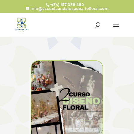
+(34) 617 038 480
info@escuelaandaluzadeartefloral.com