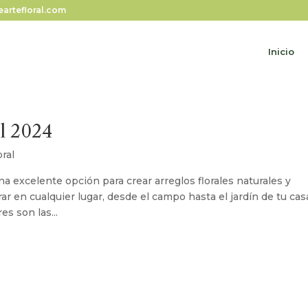
artefloral.com
Inicio
el 2024
oral
una excelente opción para crear arreglos florales naturales y
r en cualquier lugar, desde el campo hasta el jardín de tu cas
es son las...